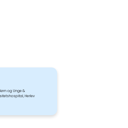
r Børn og Unge &
tetshospital, Herlev