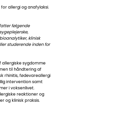
for
allergi
og
anafylaksi
.
atter følgende
sygeplejerske,
oanalytiker, klinisk
ller studerende inden for
af allergiske sygdomme
en til håndtering af
sk rhinitis, fødevareallergi
dlig intervention samt
er i voksenlivet.
ergiske reaktioner og
 og klinisk praksis.