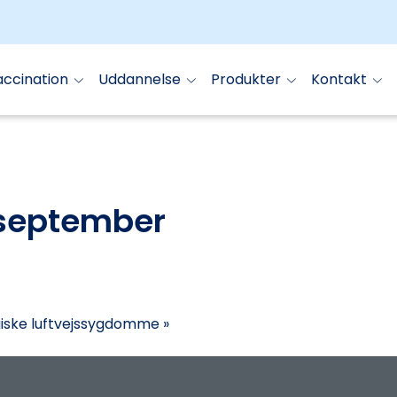
accination
Uddannelse
Produkter
Kontakt
 september
ergiske luftvejssygdomme
»