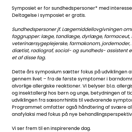
Symposiet er for s
undhedspersoner*
med
interesse
Deltagelse i symposiet er gratis.
Sundhedspersoner jf. Lægemiddellovgivningen omf
faggrupper: læge, tandlæge, dyrlæge, farmaceut, 
veterinærsygeplejerske, farmakonom, jordemoder, bi
diætist, radiograf, social- og sundheds- assistent e
et af disse fag.
Dette års symposium sætter fokus på udviklingen 
gennem livet – fra de første symptomer i barndomm
alvorlige allergiske reaktioner. Vi belyser bl.a. allergi
og insektallergi hos børn og unge, betydningen af ti
udviklingen fra sæsonrhinitis til vedvarende symptom
Programmet omfatter også håndtering af svære all
anafylaksi med fokus på nye behandlingsperspektiver
Vi ser frem til en inspirerende dag.