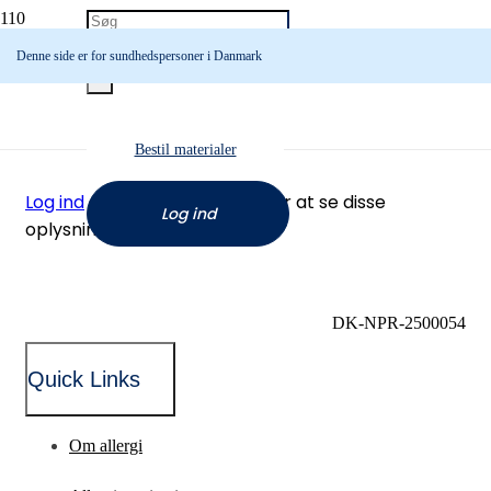
Denne side er for sundhedspersoner i Danmark
Bestil materialer
Log ind
eller
opret en konto
for at se disse
Log ind
oplysninger.
DK-NPR-2500054
Quick Links
Om allergi